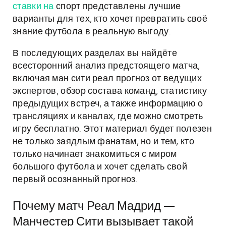
ставки на
спорт представлены лучшие
варианты для тех, кто хочет превратить своё
знание футбола в реальную выгоду.
В последующих разделах вы найдёте
всесторонний анализ предстоящего матча,
включая ман сити реал прогноз от ведущих
экспертов, обзор состава команд, статистику
предыдущих встреч, а также информацию о
трансляциях и каналах, где можно смотреть
игру бесплатно. Этот материал будет полезен
не только заядлым фанатам, но и тем, кто
только начинает знакомиться с миром
большого футбола и хочет сделать свой
первый осознанный прогноз.
Почему матч Реал Мадрид —
Манчестер Сити вызывает такой