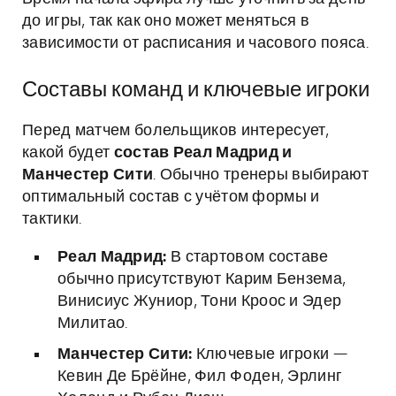
до игры, так как оно может меняться в
зависимости от расписания и часового пояса.
Составы команд и ключевые игроки
Перед матчем болельщиков интересует,
какой будет
состав Реал Мадрид и
Манчестер Сити
. Обычно тренеры выбирают
оптимальный состав с учётом формы и
тактики.
Реал Мадрид:
В стартовом составе
обычно присутствуют Карим Бензема,
Винисиус Жуниор, Тони Кроос и Эдер
Милитао.
Манчестер Сити:
Ключевые игроки —
Кевин Де Брёйне, Фил Фоден, Эрлинг