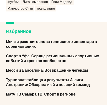
футбол
Лига чемпионов
Реал Мадрид
Манчестер Сити
трансляция
Избранное
Мячи и ракетки: основа теннисного инвентаря в
соревнованиях
Спорт в Уфе: Сердце региональных спортивных
событий и крепкое сообщество
Месси и Барселона: Возвращение легенды
Турнирная таблица и результаты А-лиги
Австралии: Обзор матчей и позиций команд
Матч ТВ Самара ТВ: Спорт в регионе