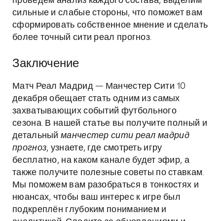
проведём анализ каждого состава, выделим
сильные и слабые стороны, что поможет вам
сформировать собственное мнение и сделать
более точный сити реал прогноз.
Заключение
Матч Реал Мадрид — Манчестер Сити 10
декабря обещает стать одним из самых
захватывающих событий футбольного
сезона. В нашей статье вы получите полный и
детальный
манчестер сити реал мадрид
прогноз
, узнаете, где смотреть игру
бесплатно, на каком канале будет эфир, а
также получите полезные советы по ставкам.
Мы поможем вам разобраться в тонкостях и
нюансах, чтобы ваш интерес к игре был
подкреплён глубоким пониманием и