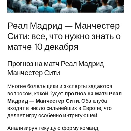
Реал Мадрид — Манчестер
Сити: все, что нужно знать о
матче 10 декабря
Прогноз на матч Реал Мадрид —
Манчестер Сити
Многие болельщики и эксперты задаются
вопросом, какой будет
прогноз на матч Реал
Мадрид — Манчестер Сити
. Оба клуба
входят в число сильнейших в Европе, что
делает игру особенно интригующей.
Анализируя текущую форму команд,