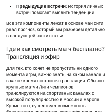
Предыдущие встречи:
История личных
встреч помогает выявить тенденции.
Все эти компоненты лежат в основе ман сити
реал прогноз, который мы разберём детально
в следующей части статьи.
Где и как смотреть матч бесплатно?
Трансляция и эфир
Для тех, кто хочет не пропустить ни одного
момента игры, важно знать, на каком канале и
в какое время состоится трансляция. Обычно
крупные матчи Лиги чемпионов
транслируются на спортивных каналах с
высокой популярностью в России и Европе.
Кроме того, существует возможность