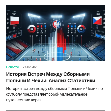
Новости
23-02-2025
История Встреч Между Сборными
Польши И Чехии: Анализ Статистики
История встреч между сборными Польши и Чехии по
футболу представляет собой увлекательное
путешествие через