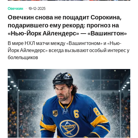
Овечкин
19-12-2025
Овечкин снова не пощадит Сорокина,
подарившего ему рекорд: прогноз на
«Нью-Йорк Айлендерс» — «Вашингтон»
В мире НХЛ матчи между «Вашингтоном» и «Нью-
Йорк Айлендерс» всегда вызывают особый интерес у
болельщиков