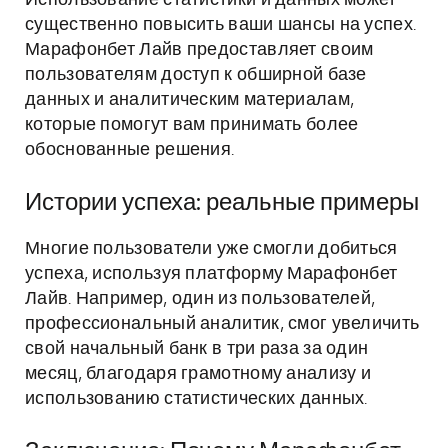
Использование статистики и данных может
существенно повысить ваши шансы на успех.
Марафонбет Лайв предоставляет своим
пользователям доступ к обширной базе
данных и аналитическим материалам,
которые помогут вам принимать более
обоснованные решения.
Истории успеха: реальные примеры
Многие пользователи уже смогли добиться
успеха, используя платформу Марафонбет
Лайв. Например, один из пользователей,
профессиональный аналитик, смог увеличить
свой начальный банк в три раза за один
месяц, благодаря грамотному анализу и
использованию статистических данных.