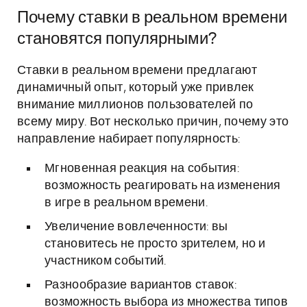
Почему ставки в реальном времени
становятся популярными?
Ставки в реальном времени предлагают
динамичный опыт, который уже привлек
внимание миллионов пользователей по
всему миру. Вот несколько причин, почему это
направление набирает популярность:
Мгновенная реакция на события:
возможность реагировать на изменения
в игре в реальном времени.
Увеличение вовлеченности: вы
становитесь не просто зрителем, но и
участником событий.
Разнообразие вариантов ставок:
возможность выбора из множества типов