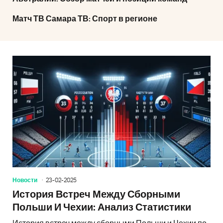
Матч ТВ Самара ТВ: Спорт в регионе
Новости
23-02-2025
История Встреч Между Сборными
Польши И Чехии: Анализ Статистики