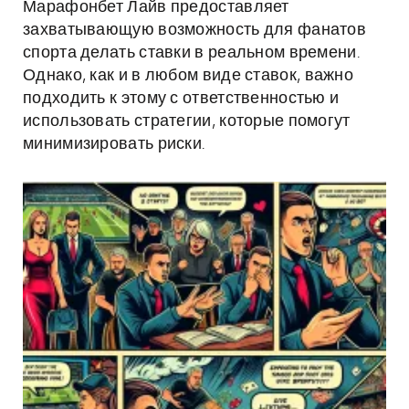
Марафонбет Лайв предоставляет
захватывающую возможность для фанатов
спорта делать ставки в реальном времени.
Однако, как и в любом виде ставок, важно
подходить к этому с ответственностью и
использовать стратегии, которые помогут
минимизировать риски.