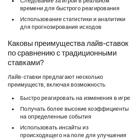
Следование за игрой в реальном
времени для быстрого реагирования
Использование статистики и аналитики
для прогнозирования исходов
Каковы преимущества лайв-ставок
по сравнению с традиционными
ставками?
Лайв-ставки предлагают несколько
преимуществ, включая возможность:
Быстро реагировать на изменения в игре
Получать более высокие коэффициенты
на определенные события
Использовать инсайты из
происходящего на поле для улучшения