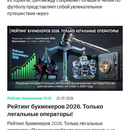
История встреч между сборными Польши и Чехии по
футболу представляет собой увлекательное
путешествие через
Рейтинг букмекеров 2026
22-07-2026
Рейтинг букмекеров 2026. Только
легальные операторы!
Рейтинг букмекеров 2026. Только легальные