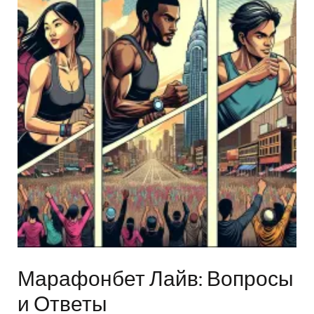
Марафонбет Лайв: Вопросы
и Ответы