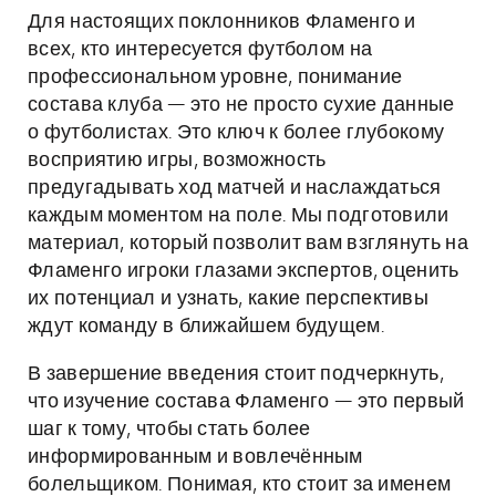
Для настоящих поклонников Фламенго и
всех, кто интересуется футболом на
профессиональном уровне, понимание
состава клуба — это не просто сухие данные
о футболистах. Это ключ к более глубокому
восприятию игры, возможность
предугадывать ход матчей и наслаждаться
каждым моментом на поле. Мы подготовили
материал, который позволит вам взглянуть на
Фламенго игроки глазами экспертов, оценить
их потенциал и узнать, какие перспективы
ждут команду в ближайшем будущем.
В завершение введения стоит подчеркнуть,
что изучение состава Фламенго — это первый
шаг к тому, чтобы стать более
информированным и вовлечённым
болельщиком. Понимая, кто стоит за именем