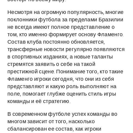
Несмотря на огромную популярность, многие
поклонники футбола за пределами Бразилии
не всегда имеют полное представление о
том, кто именно формирует основу Фламенго.
Состав клуба постоянно обновляется,
трансферные новости регулярно появляются
в спортивных изданиях, а новые таланты
стремятся заявить о себе на такой
престижной сцене. Понимание того, кто такие
Фламенго игроки сегодня, что они из себя
представляют и какую роль выполняют на
поле, помогает глубже оценить стиль игры
команды и её стратегию.
В современном футболе успех команды во
многом зависит от того, насколько
сбалансирован ее состав, как игроки