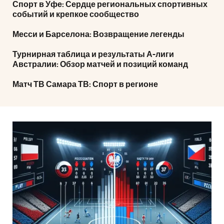
Спорт в Уфе: Сердце региональных спортивных
событий и крепкое сообщество
Месси и Барселона: Возвращение легенды
Турнирная таблица и результаты А-лиги
Австралии: Обзор матчей и позиций команд
Матч ТВ Самара ТВ: Спорт в регионе