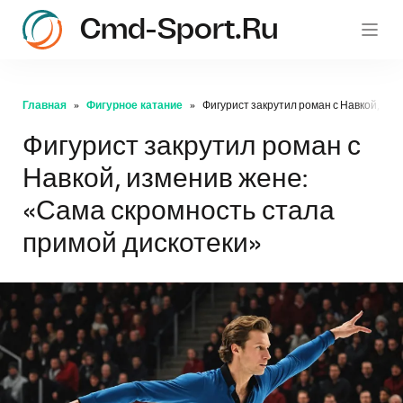
Cmd-Sport.ru
c
Главная
Фигурное катание
Фигурист закрутил роман с Навкой, из
Фигурист закрутил роман с
Навкой, изменив жене:
«Сама скромность стала
примой дискотеки»