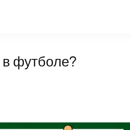
cmd-sport.ru
д в футболе?