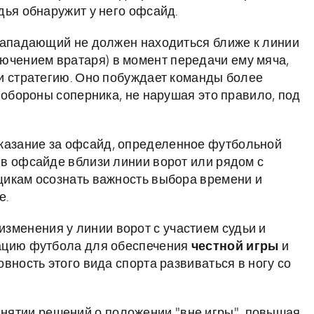
дья обнаружит у него офсайд.
 нападающий не должен находиться ближе к линии
лючением вратаря) в момент передачи ему мяча,
и стратегию. Оно побуждает команды более
 обороны соперника, не нарушая это правило, под
казание за офсайд, определенное футбольной
в офсайде вблизи линии ворот или рядом с
щикам осознать важность выбора времени и
е.
изменения у линии ворот с участием судьи и
тацию футбола для обеспечения
честной игры
и
вность этого вида спорта развиваться в ногу со
инятии решений о положении "вне игры", повышая