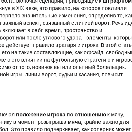
тбола, включая сценарии, приводящие к
штрафном
кнув в XIX веке, это правило, на которое повлияли
терпело значительные изменения, определив то, ка
 важный аспект, связанный с линией ворот. Речь ид
а включает в себя время, пространство и
 ворот или после углового удара - элементы, котор
ре действует правило вратаря и игрока. В этой стать
в его на такие составляющие, как офсайд, свободны
кже о его влиянии на футбольную стратегию и игров
симо от того, новичок вы или опытный болельщик,
ой игры, линии ворот, судьи и касания, повысит
ключая
положение игрока по отношению
к мячу,
рнику в момент розыгрыша
мяча
, крайне важно для
бол. Это правило подчеркивает, как соперник может