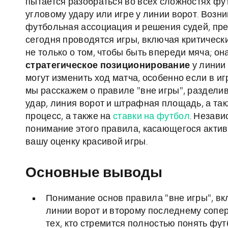
пытается разобраться во всех сложностях фу
угловому удару или игре у линии ворот. Возни
футбольная ассоциация и решения судей, пре
сегодня проводятся игры, включая критически
не только о том, чтобы быть впереди мяча; он
стратегическое позиционирование
у линии
могут изменить ход матча, особенно если в иг
мы расскажем о правиле "вне игры", раздели
удар, линия ворот и штрафная площадь, а та
процесс, а также на
ставки на футбол
. Незави
понимание этого правила, касающегося активн
вашу оценку красивой игры.
Основные выводы
Понимание основ правила "вне игры", в
линии ворот и второму последнему сопе
тех, кто стремится полностью понять фут