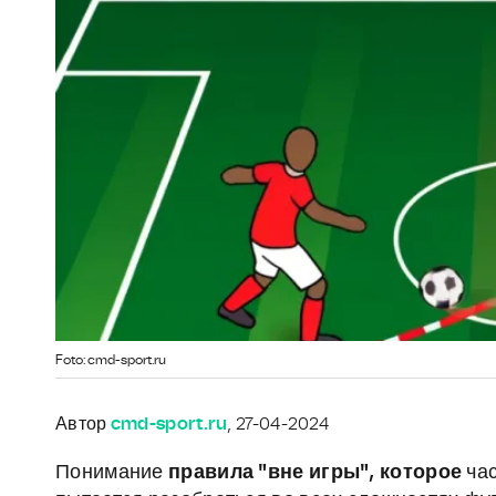
Foto: cmd-sport.ru
Автор
cmd-sport.ru
, 27-04-2024
Понимание
правила "вне игры", которое
ча