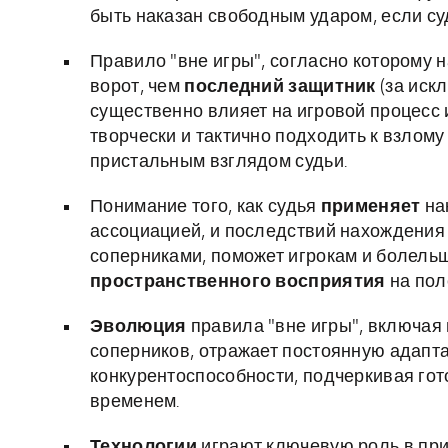
быть наказан свободным ударом, если су
Правило "вне игры", согласно которому
ворот, чем
последний защитник
(за иск
существенно влияет на игровой процесс 
творчески и тактично подходить к взлому
пристальным взглядом судьи.
Понимание того, как судья
применяет
на
ассоциацией, и последствий нахождения 
соперниками, поможет игрокам и болель
пространственного восприятия
на пол
Эволюция
правила "вне игры", включая 
соперников, отражает постоянную адап
конкурентоспособности, подчеркивая гото
временем.
Технологии
играют ключевую роль в пр