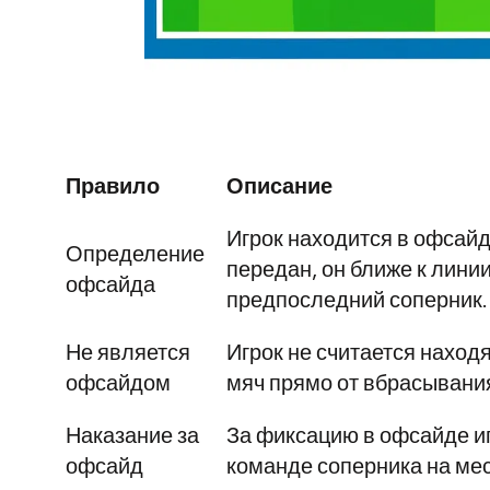
Правило
Описание
Игрок находится в офсайд
Определение
передан, он ближе к линии
офсайда
предпоследний соперник.
Не является
Игрок не считается наход
офсайдом
мяч прямо от вбрасывания
Наказание за
За фиксацию в офсайде и
офсайд
команде соперника на ме