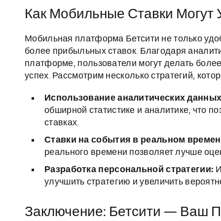
Как Мобильные Ставки Могут
Мобильная платформа Бетсити не только удоб
более прибыльных ставок. Благодаря аналити
платформе, пользователи могут делать более
успех. Рассмотрим несколько стратегий, котор
Использование аналитических данных
обширной статистике и аналитике, что 
ставках.
Ставки на события в реальном времен
реального времени позволяет лучше оце
Разработка персональной стратегии:
И
улучшить стратегию и увеличить вероятн
Заключение: Бетсити — Ваш 