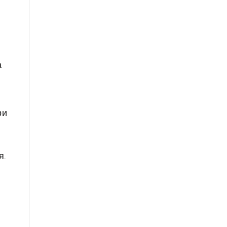
а
ри
я.