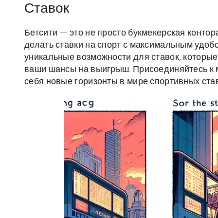
Ставок
Бетсити — это не просто букмекерская контор
делать ставки на спорт с максимальным удо
уникальные возможности для ставок, которые
ваши шансы на выигрыш. Присоединяйтесь к 
себя новые горизонты в мире спортивных став