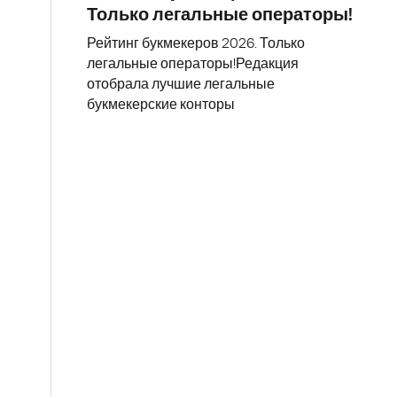
Только легальные операторы!
Рейтинг букмекеров 2026. Только
легальные операторы!Редакция
отобрала лучшие легальные
букмекерские конторы