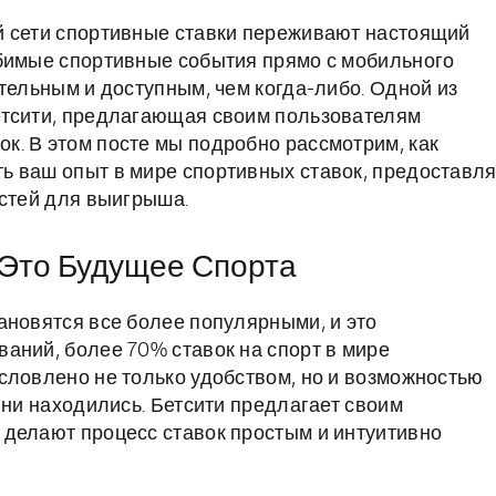
й сети спортивные ставки переживают настоящий
юбимые спортивные события прямо с мобильного
тельным и доступным, чем когда-либо. Одной из
етсити, предлагающая своим пользователям
. В этом посте мы подробно рассмотрим, как
ь ваш опыт в мире спортивных ставок, предоставл
остей для выигрыша.
Это Будущее Спорта
ановятся все более популярными, и это
аний, более 70% ставок на спорт в мире
словлено не только удобством, но и возможностью
 ни находились. Бетсити предлагает своим
 делают процесс ставок простым и интуитивно