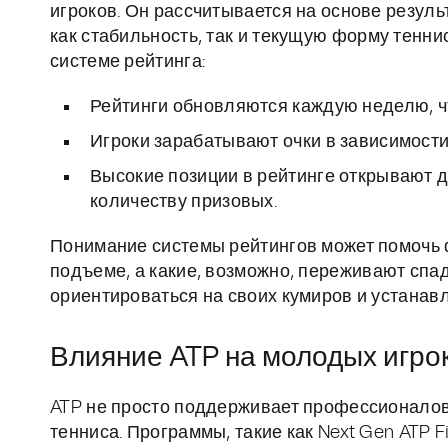
игроков. Он рассчитывается на основе резуль
как стабильность, так и текущую форму тенни
системе рейтинга:
Рейтинги обновляются каждую неделю, ч
Игроки зарабатывают очки в зависимости 
Высокие позиции в рейтинге открывают 
количеству призовых.
Понимание системы рейтингов может помочь ф
подъеме, а какие, возможно, переживают спа
ориентироваться на своих кумиров и устанавл
Влияние ATP на молодых игро
ATP не просто поддерживает профессионалов;
тенниса. Программы, такие как Next Gen ATP