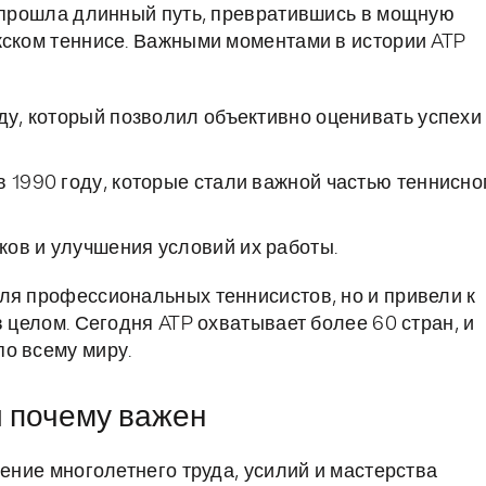
P прошла длинный путь, превратившись в мощную
жском теннисе. Важными моментами в истории ATP
оду, который позволил объективно оценивать успехи
в 1990 году, которые стали важной частью теннисно
ков и улучшения условий их работы.
ля профессиональных теннисистов, но и привели к
в целом. Сегодня ATP охватывает более 60 стран, и
о всему миру.
и почему важен
жение многолетнего труда, усилий и мастерства