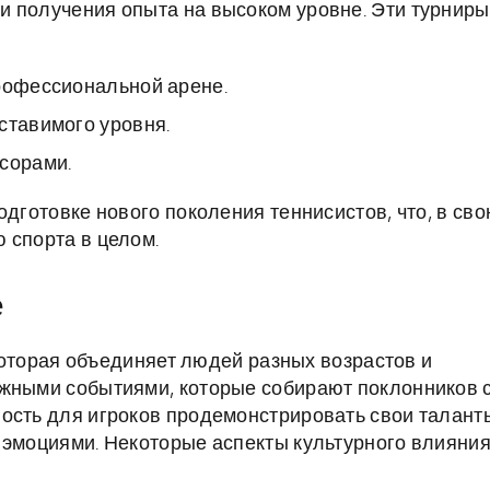
и получения опыта на высоком уровне. Эти турниры
профессиональной арене.
ставимого уровня.
сорами.
одготовке нового поколения теннисистов, что, в св
 спорта в целом.
е
 которая объединяет людей разных возрастов и
ажными событиями, которые собирают поклонников 
ость для игроков продемонстрировать свои талант
 эмоциями. Некоторые аспекты культурного влияни