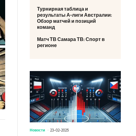
Турнирная таблица и
результаты А-лиги Австралии:
Обзор матчей и позиций
команд
Матч ТВ Самара ТВ: Спорт в
регионе
Новости
23-02-2025