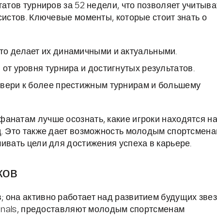
татов турниров за 52 недели, что позволяет учитыва
систов. Ключевые моменты, которые стоит знать о
то делает их динамичными и актуальными.
от уровня турнира и достигнутых результатов.
двери к более престижным турнирам и большему
анатам лучше осознать, какие игроки находятся н
д. Это также дает возможность молодым спортсмен
ивать цели для достижения успеха в карьере.
ков
 она активно работает над развитием будущих зве
 Finals, предоставляют молодым спортсменам