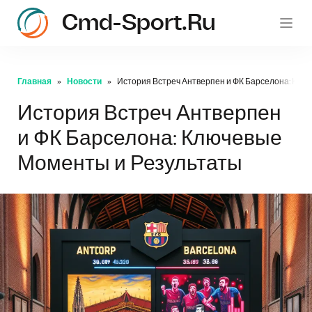
Cmd-Sport.ru
c
Главная
Новости
История Встреч Антверпен и ФК Барселона: Клю
История Встреч Антверпен
и ФК Барселона: Ключевые
Моменты и Результаты